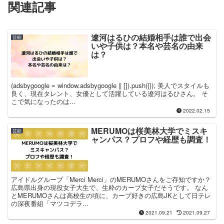
関連記事
遼河はるひの結婚相手は誰で出会
芸能
いや子供は？本名や芸名の由来
は？
(adsbygoogle = window.adsbygoogle || []).push({}); 美人でスタイルも
良く、現在タレント、女優として活躍している遼河はるひさん。 そ
こで気になったのは...
2022.02.15
MERUMOは桜美林大学でミスキ
芸能
ャンパス？プロフや経歴も調査！
アイドルグループ「Merci Merci」のMERUMOさんをご存知ですか？
広島県出身の現役女子大生で、生粋のカープ女子だそうです。 なん
とMERUMOさんは高校生の頃に、カープ好きの広島JKとして日テレ
の深夜番組「マツコデラ...
2021.09.21
2021.09.27