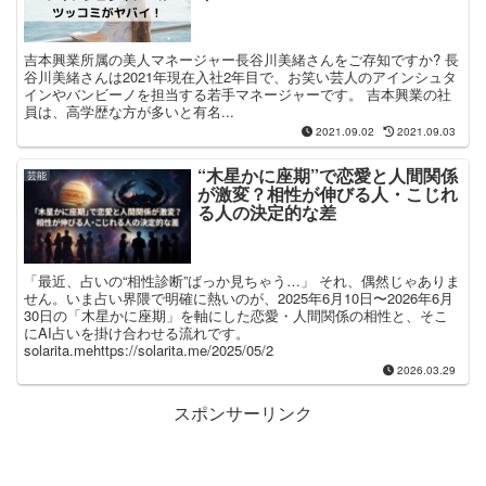
吉本興業所属の美人マネージャー長谷川美緒さんをご存知ですか? 長
谷川美緒さんは2021年現在入社2年目で、お笑い芸人のアインシュタ
インやバンビーノを担当する若手マネージャーです。 吉本興業の社
員は、高学歴な方が多いと有名...
2021.09.02
2021.09.03
“木星かに座期”で恋愛と人間関係
芸能
が激変？相性が伸びる人・こじれ
る人の決定的な差
「最近、占いの“相性診断”ばっか見ちゃう…」 それ、偶然じゃありま
せん。いま占い界隈で明確に熱いのが、2025年6月10日〜2026年6月
30日の「木星かに座期」を軸にした恋愛・人間関係の相性と、そこ
にAI占いを掛け合わせる流れです。
solarita.mehttps://solarita.me/2025/05/2
2026.03.29
スポンサーリンク