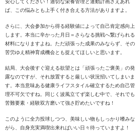
安心してください！適切な栄養管理と運動計画さえあれ
ば、この悩みとも上手く付き合える方法がありますよ。
さらに、大会参加から得る経験値によって自己肯定感向上
します。本当に辛かった月日＝さらなる挑戦へ繋げられる
材料になりますよね。ただ頑張った成果のみならず、その
苦労ゆえ精神育成機会とも捉えてほしいと思います。
結局、大会後すぐ迎える欲望とは「頑張ったご褒美」の発
露なのですが、それ放置すると厳しい状況招いてしまいま
す。本当意味ある健康ライフスタイル確立するため自己管
理不可欠ですね。同じく波風立てず楽しむ中で、それでも
苦難要素・経験双方磨いて強さ貯めたいですね！
このように全力投球しつつ、美味しい物もしっかり嗜みな
がら、自身充実満喫出来ればいい日々待っていますよ！