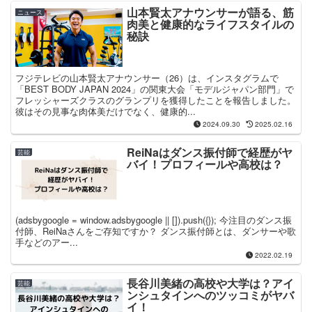
山本賢太アナウンサーが語る、筋
ニュース
肉美と健康的なライフスタイルの
秘訣
フジテレビの山本賢太アナウンサー（26）は、インスタグラムで
「BEST BODY JAPAN 2024」の関東大会「モデルジャパン部門」で
フレッシャーズクラスのグランプリを獲得したことを報告しました。
彼はその見事な肉体美だけでなく、健康的...
2024.09.30
2025.02.16
ReiNaはダンス振付師で経歴がヤ
芸能
バイ！プロフィールや高校は？
(adsbygoogle = window.adsbygoogle || []).push({}); 今注目のダンス振
付師、ReiNaさんをご存知ですか？ ダンス振付師とは、ダンサーや歌
手などのアー...
2022.02.19
長谷川美緒の高校や大学は？アイ
芸能
ンシュタインへのツッコミがヤバ
イ！