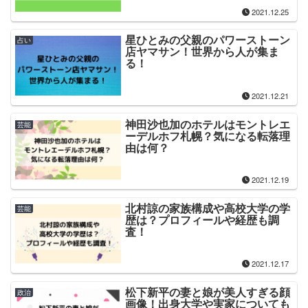
2021.12.25
星ひとみの父親のパワーストーン
占い
店ヤマサン！世界から人が集ま
る！
2021.12.21
神田沙也加のホテルはモントレエ
芸能
ーデルホフ札幌？気になる転落理
由は何？
2021.12.19
北村諒の家族構成や高校大学の学
芸能
歴は？プロフィールや経歴も調
査！
2021.12.17
松下新平の妻と娘が美人すぎる顔
政治
画像！出身大学や実家についても