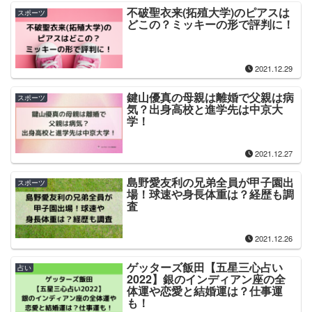
不破聖衣来(拓殖大学)のピアスは
スポーツ
どこの？ミッキーの形で評判に！
2021.12.29
鍵山優真の母親は離婚で父親は病
スポーツ
気？出身高校と進学先は中京大
学！
2021.12.27
島野愛友利の兄弟全員が甲子園出
スポーツ
場！球速や身長体重は？経歴も調
査
2021.12.26
ゲッターズ飯田【五星三心占い
占い
2022】銀のインディアン座の全
体運や恋愛と結婚運は？仕事運
も！