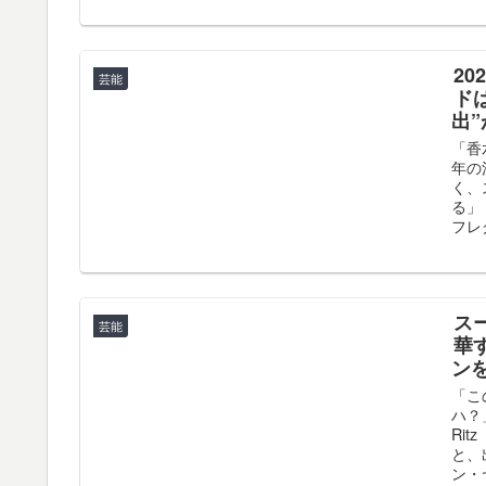
2
芸能
ドは
出
「香
年の
く、
る」
フレ
スー
芸能
華
ンを
「こ
ハ？
Rit
と、
ン・