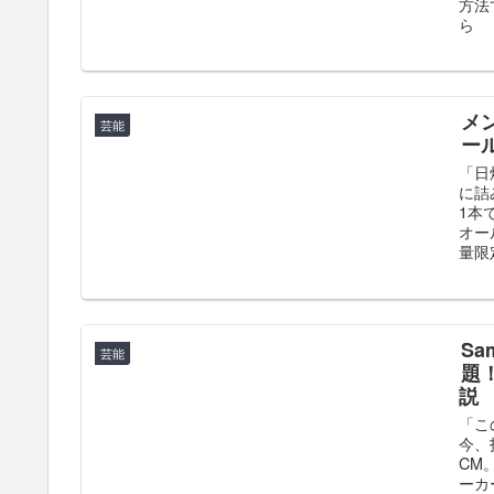
方法
ら
メ
芸能
ー
「日
に詰
1本
オー
量限
Sa
芸能
題
説
「こ
今、
CM
ーカ