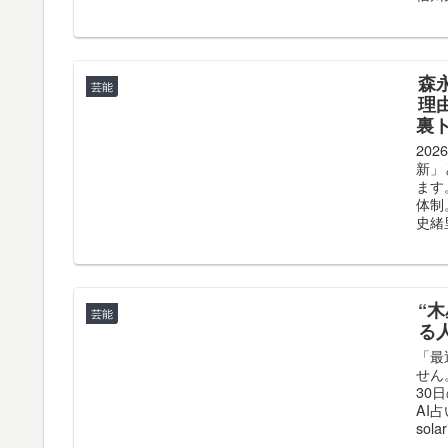
森
芸能
理
裏
20
新」
ます
体制
史緒
“
芸能
る
「最
せん
30
AI
solar