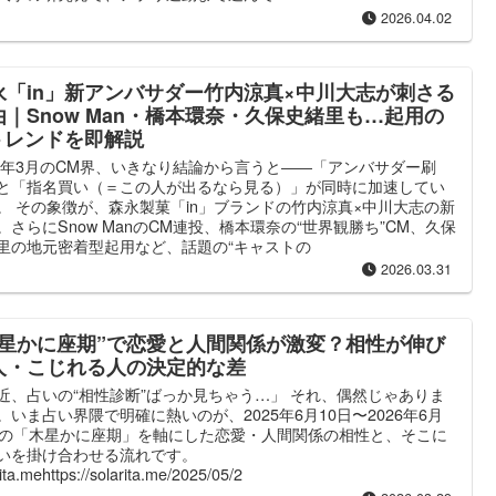
2026.04.02
永「in」新アンバサダー竹内涼真×中川大志が刺さる
由｜Snow Man・橋本環奈・久保史緒里も…起用の
トレンドを即解説
26年3月のCM界、いきなり結論から言うと――「アンバサダー刷
と「指名買い（＝この人が出るなら見る）」が同時に加速してい
。 その象徴が、森永製菓「in」ブランドの竹内涼真×中川大志の新
。さらにSnow ManのCM連投、橋本環奈の“世界観勝ち”CM、久保
里の地元密着型起用など、話題の“キャストの
2026.03.31
木星かに座期”で恋愛と人間関係が激変？相性が伸び
人・こじれる人の決定的な差
近、占いの“相性診断”ばっか見ちゃう…」 それ、偶然じゃありま
。いま占い界隈で明確に熱いのが、2025年6月10日〜2026年6月
日の「木星かに座期」を軸にした恋愛・人間関係の相性と、そこに
占いを掛け合わせる流れです。
ita.mehttps://solarita.me/2025/05/2