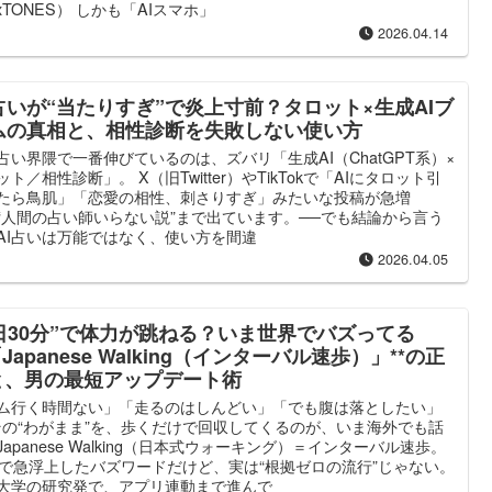
ixTONES） しかも「AIスマホ」
2026.04.14
I占いが“当たりすぎ”で炎上寸前？タロット×生成AIブ
ムの真相と、相性診断を失敗しない使い方
占い界隈で一番伸びているのは、ズバリ「生成AI（ChatGPT系）×
ット／相性診断」。 X（旧Twitter）やTikTokで「AIにタロット引
たら鳥肌」「恋愛の相性、刺さりすぎ」みたいな投稿が急増
“人間の占い師いらない説”まで出ています。──でも結論から言う
AI占いは万能ではなく、使い方を間違
2026.04.05
1日30分”で体力が跳ねる？いま世界でバズってる
「Japanese Walking（インターバル速歩）」**の正
と、男の最短アップデート術
ム行く時間ない」「走るのはしんどい」「でも腹は落としたい」
その“わがまま”を、歩くだけで回収してくるのが、いま海外でも話
Japanese Walking（日本式ウォーキング）＝インターバル速歩。
Sで急浮上したバズワードだけど、実は“根拠ゼロの流行”じゃない。
大学の研究発で、アプリ連動まで進んで