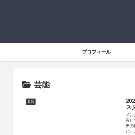
プロフィール
芸能
2
芸能
ス
メン
巻し
テの
と、