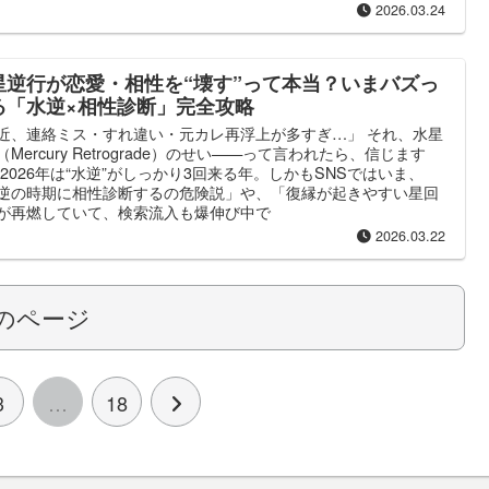
2026.03.24
星逆行が恋愛・相性を“壊す”って本当？いまバズっ
る「水逆×相性診断」完全攻略
近、連絡ミス・すれ違い・元カレ再浮上が多すぎ…」 それ、水星
（Mercury Retrograde）のせい——って言われたら、信じます
 2026年は“水逆”がしっかり3回来る年。しかもSNSではいま、
逆の時期に相性診断するの危険説」や、「復縁が起きやすい星回
が再燃していて、検索流入も爆伸び中で
2026.03.22
のページ
3
…
18