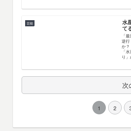
水
芸能
て
「最
逆行
か？
「水
り」
次
1
2