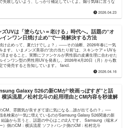
で失敗しないよう、しっかり補足していくよ。煽り気味に言うな
2026.04.23
ンズUVは「塗らない＝老ける」時代へ。話題の“オ
ルインワン日焼け止め”で一発解決する方法
焼け止めって、夏だけでしょ？」――その油断、2026年春に一気
みます。 いまメンズ美容の“次の当たり前”は、スキンケア＋UVを
で済ませること。実際にファンケルが男性肌の皮膚生理に合わせた
ルインワン型の男性用UVを発表し、2026年4月20日（月）から数
定で発売すると告知しています。 fancl.
2026.04.16
msung Galaxy S26の新CMが“映画っぽすぎ”と話
！横浜流星／松村北斗の起用理由とCM内容を秒速解
のCM、雰囲気が良すぎて逆に気になる…誰が出てるの？」──
指名検索が一気に増えているのがSamsung Galaxy S26関連の新
。結論から言うと、話題の中心はこの2人です。 Samsung（端末メ
ー）側のCM：横浜流星 ソフトバンク側のCM：松村北斗