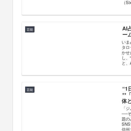
（S
A
芸能
ー
いま
タロ
かせ
し、
と、
“
芸能
**
体
「ジ
──
題の
SN
信州