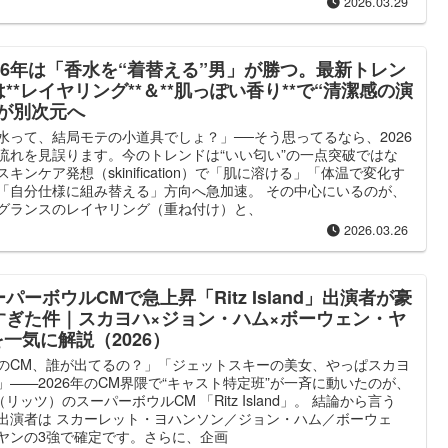
2026.03.29
026年は「香水を“着替える”男」が勝つ。最新トレン
**レイヤリング**＆**肌っぽい香り**で“清潔感の演
”が別次元へ
水って、結局モテの小道具でしょ？」──そう思ってるなら、2026
流れを見誤ります。今のトレンドは“いい匂い”の一点突破ではな
スキンケア発想（skinification）で「肌に溶ける」「体温で変化す
「自分仕様に組み替える」方向へ急加速。 その中心にいるのが、
グランスのレイヤリング（重ね付け）と、
2026.03.26
パーボウルCMで急上昇「Ritz Island」出演者が豪
すぎた件｜スカヨハ×ジョン・ハム×ボーウェン・ヤ
一気に解説（2026）
のCM、誰が出てるの？」「ジェットスキーの美女、やっぱスカヨ
」——2026年のCM界隈で“キャスト特定班”が一斉に動いたのが、
z（リッツ）のスーパーボウルCM 「Ritz Island」。 結論から言う
出演者は スカーレット・ヨハンソン／ジョン・ハム／ボーウェ
ヤンの3強で確定です。さらに、企画