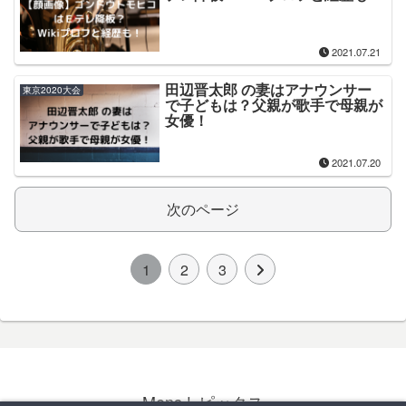
2021.07.21
田辺晋太郎 の妻はアナウンサー
東京2020大会
で子どもは？父親が歌手で母親が
女優！
2021.07.20
次のページ
1
2
3
Mensトピックス