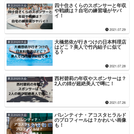
四十住さくらのスポンサーと年収
東京2020大会
や戦績は？自宅の練習場がヤバ
イ！
2021.07.29
大橋悠依が行きつけの日本料理店
東京2020大会
はどこ？美人で竹内結子に似て
る？
2021.07.28
西村碧莉の年収やスポンサーは？
東京2020大会
2人の姉が超絶美人で噂に！
2021.07.26
バレンティナ・アコスタヒラルド
東京2020大会
のプロフィールは？かわいい画像
も！