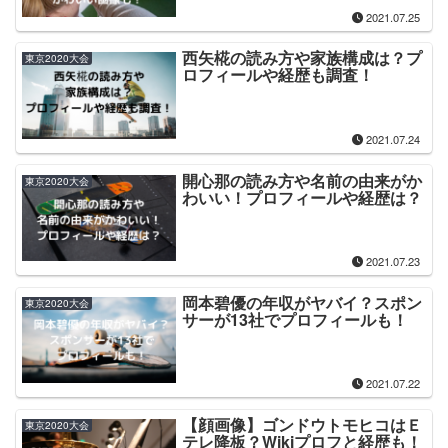
2021.07.25
西矢椛の読み方や家族構成は？プ
東京2020大会
ロフィールや経歴も調査！
2021.07.24
開心那の読み方や名前の由来がか
東京2020大会
わいい！プロフィールや経歴は？
2021.07.23
岡本碧優の年収がヤバイ？スポン
東京2020大会
サーが13社でプロフィールも！
2021.07.22
【顔画像】ゴンドウトモヒコはＥ
東京2020大会
テレ降板？Wikiプロフと経歴も！