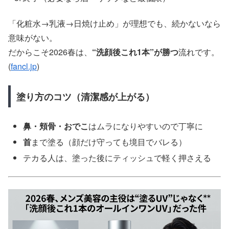
「化粧水→乳液→日焼け止め」が理想でも、続かないなら
意味がない。
だからこそ2026春は、
“洗顔後これ1本”が勝つ
流れです。
(
fancl.jp
)
塗り方のコツ（清潔感が上がる）
鼻・頬骨・おでこ
はムラになりやすいので丁寧に
首
まで塗る（顔だけ守っても境目でバレる）
テカる人は、塗った後にティッシュで軽く押さえる