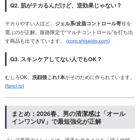
Q2. 肌がテカるんだけど、逆効果じゃない？
テカりやすい人ほど、
ジェル系/皮脂コントロール寄り
を
選ぶのが正解。販路限定で“マルチコントロール”を打ち出
す商品も出てきています。 (
corp.shiseido.com
)
Q3. スキンケアしてない人でもOK？
むしろOK。
洗顔後これ1本
がそのために作られています。
(
fancl.jp
)
まとめ：2026春、男の清潔感は「オール
インワンUV」で最短強化が正解
メンズ美容のトレンドは、派手なテクよりも「続く仕組