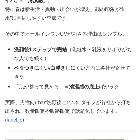
イパ」×「清潔感」
。
特に春は新生活・異動・出会いが増え、顔の印象が“結
果”に直結しやすい季節です。
その中でオールインワンUVが刺さる理由はシンプル。
洗顔後1ステップで完結
（化粧水・乳液をサボりがち
な人でも続く）
ベタつきにくい/白浮きしにくい
方向に各社が寄せて
きた
「肌が整って見える」＝
清潔感の底上げ
がラク
実際、男性向けの“洗顔後これ1本”タイプが各社から打ち
出され、数量限定や販路限定で話題化しています。
(
fancl.jp
)