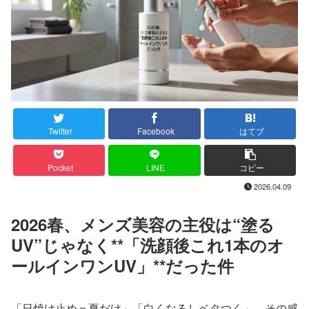
Twitter
Facebook
はてブ
Pocket
LINE
コピー
2026.04.09
2026春、メンズ美容の主役は“塗る
UV”じゃなく**「洗顔後これ1本のオ
ールインワンUV」**だった件
「日焼け止め＝夏だけ」「白くなるしベタつく」…その感