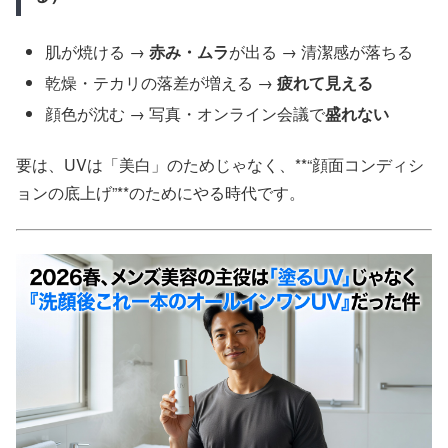
肌が焼ける →
赤み・ムラ
が出る → 清潔感が落ちる
乾燥・テカリの落差が増える →
疲れて見える
顔色が沈む → 写真・オンライン会議で
盛れない
要は、UVは「美白」のためじゃなく、**“顔面コンディシ
ョンの底上げ”**のためにやる時代です。