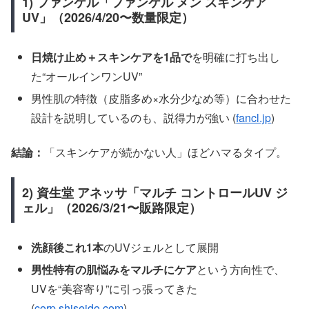
1) ファンケル「ファンケル メン スキンケア
UV」（2026/4/20〜数量限定）
日焼け止め＋スキンケアを1品で
を明確に打ち出し
た“オールインワンUV”
男性肌の特徴（皮脂多め×水分少なめ等）に合わせた
設計を説明しているのも、説得力が強い (
fancl.jp
)
結論：
「スキンケアが続かない人」ほどハマるタイプ。
2) 資生堂 アネッサ「マルチ コントロールUV ジ
ェル」（2026/3/21〜販路限定）
洗顔後これ1本
のUVジェルとして展開
男性特有の肌悩みをマルチにケア
という方向性で、
UVを“美容寄り”に引っ張ってきた
(
corp.shiseido.com
)