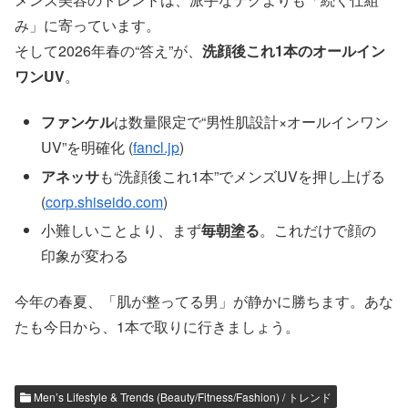
み」に寄っています。
そして2026年春の“答え”が、
洗顔後これ1本のオールイン
ワンUV
。
ファンケル
は数量限定で“男性肌設計×オールインワン
UV”を明確化 (
fancl.jp
)
アネッサ
も“洗顔後これ1本”でメンズUVを押し上げる
(
corp.shiseido.com
)
小難しいことより、まず
毎朝塗る
。これだけで顔の
印象が変わる
今年の春夏、「肌が整ってる男」が静かに勝ちます。あな
たも今日から、1本で取りに行きましょう。
Men’s Lifestyle & Trends (Beauty/Fitness/Fashion) / トレンド