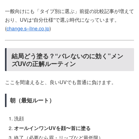
一般向けにも「タイプ別に選ぶ」前提の比較記事が増えて
おり、UVは“自分仕様”で選ぶ時代になっています。
(
change.s–line.co.jp
)
結局どう塗る？“バレないのに効く”メン
ズUVの正解ルーティン
ここを間違えると、良いUVでも普通に負けます。
朝（最短ルート）
洗顔
オールインワンUVを顔〜首に塗る
終了（必要なら眉・リップなど最低限）