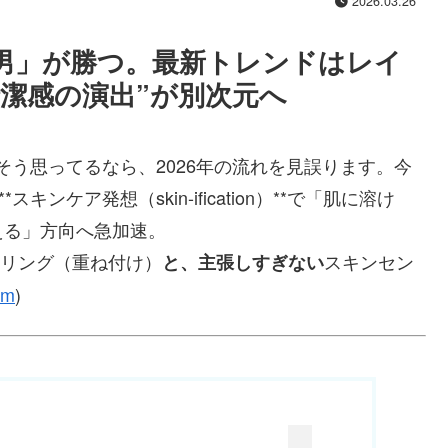
2026.03.26
”男」が勝つ。最新トレンドは
レイ
清潔感の演出”が別次元へ
そう思ってるなら、2026年の流れを見誤ります。今
ンケア発想（skin-ification）**で「肌に溶け
える」方向へ急加速。
ヤリング（重ね付け）
スキンセン
と、主張しすぎない
om
)