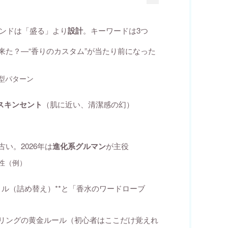
レンドは「盛る」より
設計
。キーワードは3つ
来た？—“香りのカスタム”が当たり前になった
型パターン
スキンセント
（肌に近い、清潔感の幻）
い。2026年は
進化系グルマン
が主役
性（例）
フィル（詰め替え）**と「香水のワードローブ
リングの黄金ルール（初心者はここだけ覚えれ