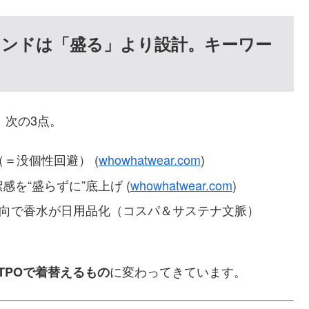
レンドは「盛る」より
設計
。キーワー
、次の3点。
＝没個性回避） (
whowhatwear.com
)
感を“盛らずに”底上げ (
whowhatwear.com
)
”志向で香水が日用品化（コスパ＆サステナ文脈）
に変わってきています。
TPOで着替えるもの