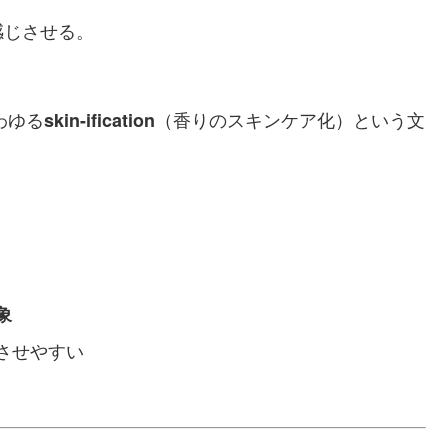
感じさせる。
わゆる
（香りのスキンケア化）という文
skin-ification
象
させやすい