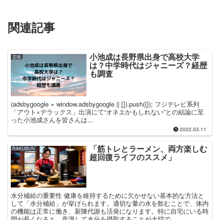
関連記事
小池成は長野県出身で高校大学
芸能
は？中学時代はジャニーズ？経歴
も調査
(adsbygoogle = window.adsbygoogle || []).push({}); フジテレビ系列
「アウト×デラックス」出演にて“オネエかもしれない”との結論に至
った小池成さんを皆さんは...
2022.03.11
「筋トレとラーメン、両方楽しむ
RAKUBUN
超回復ライフのススメ」
水分補給の重要性 健康を維持するために欠かせない基本的な方法と
して「水分補給」が挙げられます。適切な量の水を飲むことで、体内
の機能は正常に働き、新陳代謝も活発になります。特に自宅にいる時
間が長くなると、意識して水分を摂取することが大切で...