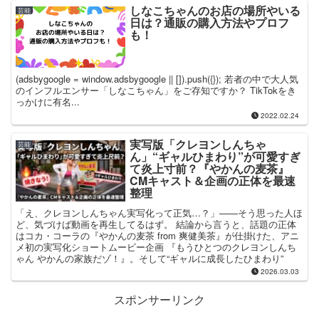
しなこちゃんのお店の場所やいる
芸能
日は？通販の購入方法やプロフ
も！
(adsbygoogle = window.adsbygoogle || []).push({}); 若者の中で大人気
のインフルエンサー「しなこちゃん」をご存知ですか？ TikTokをき
っかけに有名...
2022.02.24
実写版「クレヨンしんちゃ
芸能
ん」“ギャルひまわり”が可愛すぎ
て炎上寸前？『やかんの麦茶』
CMキャスト＆企画の正体を最速
整理
「え、クレヨンしんちゃん実写化って正気…？」——そう思った人ほ
ど、気づけば動画を再生してるはず。 結論から言うと、話題の正体
はコカ・コーラの『やかんの麦茶 from 爽健美茶』が仕掛けた、アニ
メ初の実写化ショートムービー企画 『もうひとつのクレヨンしんち
ゃん やかんの家族だゾ！』。そして“ギャルに成長したひまわり”
2026.03.03
スポンサーリンク