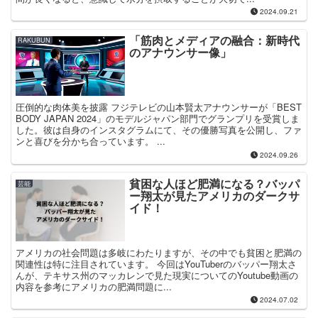
2024.09.21
「筋肉とメディアの融合：新時代
RAKUBUN
のアナウンサー像」
圧倒的な肉体美を披露 フジテレビの山本賢太アナウンサーが「BEST
BODY JAPAN 2024」のモデルジャパン部門でグランプリを受賞しま
した。彼は自身のインスタグラムにて、その優勝写真を公開し、ファ
ンと喜びを分かち合っています。 ...
2024.09.26
貧困な人ほど肥満になる？バッパ
芸能
ー翔太が見たアメリカのダークサ
イド！
アメリカの社会問題は多岐にわたりますが、その中でも貧困と肥満の
関連性は特に注目されています。 今回はYouTuberのバッパー翔太さ
んが、テキサス州のマッカレンで見た現実についてのYoutube動画の
内容を参考にアメリカの肥満問題に...
2024.07.02