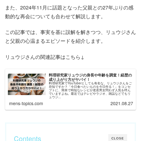
また、2024年11月に話題となった父親との27年ぶりの感
動的な再会についても合わせて解説します。
この記事では、事実を基に誤解を解きつつ、リュウジさん
と父親の心温まるエピソードを紹介します。
リュウジさんの関連記事はこちら↓
料理研究家リュウジの身長や年齢を調査！経歴の
成り上がり方がヤバイ！
料理研究家でYouTuberとしても有名な、リュウジさんをご
存知ですか？「今日食べたいものを今日作る！」をコンセ
プトに、簡単で時短なレシピが老若男女問わず人気を呼ん
でいますよね。最近ではテレビやラジオ、雑誌などでもリ
ュウジ...
mens-topics.com
2021.08.27
Contents
CLOSE