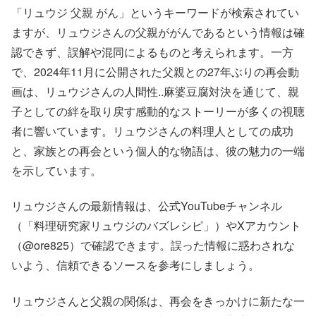
「リュウジ 父親 がん」というキーワードが検索されてい
ますが、リュウジさんの父親ががんであるという情報は確
認できず、誤解や混同によるものと考えられます。一方
で、2024年11月に公開された父親との27年ぶりの再会動
画は、リュウジさんの人間性..麻婆豆腐対決を通じて、親
子としての絆を取り戻す感動的なストーリーが多くの視聴
者に響いています。リュウジさんの料理人としての成功
と、家族との再会という個人的な物語は、彼の魅力の一端
を示しています。
リュウジさんの最新情報は、公式YouTubeチャンネル
（「料理研究家リュウジのバズレシピ」）やXアカウント
（@ore825）で確認できます。誤った情報に惑わされな
いよう、信頼できるソースを参考にしましょう。
リュウジさんと父親の関係は、再会をきっかけに新たな一