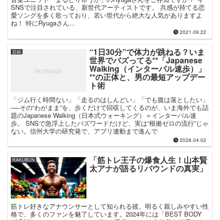
SNSで注目されている、新世代アーティストです。 共感が持てる恋
愛ソングを多く歌っており、若い世代から絶大な人気がありますよ
ね！ 特にRyugaさん...
2021.09.22
“1日30分”で体力が跳ねる？いま
芸能
世界でバズってる**「Japanese
Walking（インターバル速歩）」
**の正体と、男の最短アップデー
ト術
「ジム行く時間ない」「走るのはしんどい」「でも腹は落としたい」
──その“わがまま”を、歩くだけで回収してくるのが、いま海外でも話
題のJapanese Walking（日本式ウォーキング）＝インターバル速
歩。 SNSで急浮上したバズワードだけど、実は“根拠ゼロの流行”じゃ
ない。信州大学の研究発で、アプリ連動まで進んで
2026.04.02
「筋トレ王子の爆食人生！山本賢
RAKUBUN
太アナが語るリバウンドの真実」
筋トレ好きなアナウンサーとして知られる彼。明るく親しみやすい性
格で、多くのファンを魅了しています。2024年には「BEST BODY