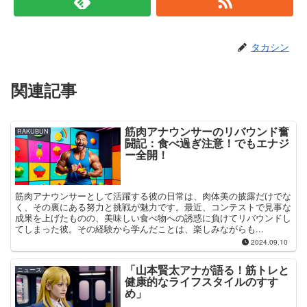
タカシン
関連記事
筋肉アナウンサーのリバウンド奮
RAKUBUN
闘記：食べ過ぎ注意！でもエナジ
ー全開！
筋肉アナウンサーとして活躍する彼の日常は、肉体美の披露だけでな
く、その裏にある努力と挑戦が魅力です。最近、コンテストで見事な
成果を上げたものの、美味しい食べ物への誘惑に負けてリバウンドし
てしまった彼。その経験から学んだことは、楽しみながらも...
2024.09.10
「山本賢太アナが語る！筋トレと
ニュース
健康的なライフスタイルのすす
め」