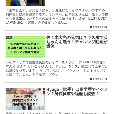
「山本賢太アナが語る！筋トレと健康的なライフスタイルのすすめ」
肉体美と健康を追求するアナウンサー、山本賢太さんは、筋トレで得
られる成果について自らの経験を元に語ります。彼が「BEST BODY
JAPAN 2024」関東大会で優勝した成功...
2024.09.28
佐々木大光の兄弟は？キス魔で浜
芸能
ちゃんを襲う！チャレンジ動画が
爆笑
ハイスペックで個性派集団のジャニーズJr.グループ７MEN侍の佐々
木大光(ささき たいこう)さんは、ドラム、ダンスが際立って上手だと
話題になっています。 そして、なによりイケメン！ しかもイケメン
に加えて、なんとキス魔で、ダウン...
2021.05.29
Ryuga（歌手）は高学歴でイケメ
芸能
ン？身長体重や経歴も調査！
音楽ユニット「まるとりゅうが」のRyugaさんをご存知ですか？ 今