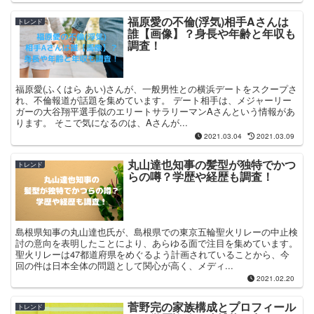
福原愛の不倫(浮気)相手Aさんは
トレンド
誰【画像】？身長や年齢と年収も
調査！
福原愛(ふくはら あい)さんが、一般男性との横浜デートをスクープさ
れ、不倫報道が話題を集めています。 デート相手は、メジャーリー
ガーの大谷翔平選手似のエリートサラリーマンAさんという情報があ
ります。 そこで気になるのは、Aさんが...
2021.03.04
2021.03.09
丸山達也知事の髪型が独特でかつ
トレンド
らの噂？学歴や経歴も調査！
島根県知事の丸山達也氏が、島根県での東京五輪聖火リレーの中止検
討の意向を表明したことにより、あらゆる面で注目を集めています。
聖火リレーは47都道府県をめぐるよう計画されていることから、今
回の件は日本全体の問題として関心が高く、メディ...
2021.02.20
菅野完の家族構成とプロフィール
トレンド