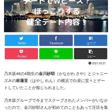
Twitter
Facebook
はてブ
Pocket
LINE
コピー
2021.03.27
乃木坂46の4期生の
金川紗耶
（かながわ さや）とジャニー
ズJr.の
林蓮音
（はやし れん）の横浜で白昼に堂々とデー
トしていたことが報じられました。
乃木坂グループで今までスクープされたメンバーがいなか
ったので、金川紗耶さんが初めてのこともあって注目を集