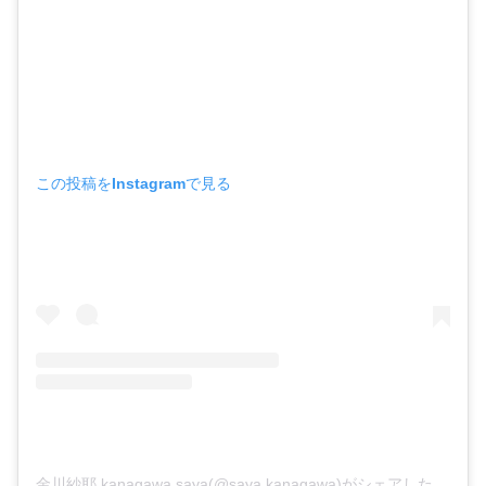
この投稿をInstagramで見る
金川紗耶 kanagawa saya(@saya.kanagawa)がシェアした投稿