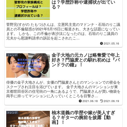
は？学歴詐称や逮捕状が出てい
る？
菅野完(すがの たもつ)さんは、立憲民主党のマドンナ・石垣のりこ議
員との不倫疑惑が2021年5月15日に報道され、大きな話題になってい
ます。 しかも、この不倫が表沙汰になったのは、石垣のりこ議員の
元夫から慰謝料請求の訴訟を起こされたこ...
2021.05.16
金子大地の元カノは略奪愛で年上
トレンド
好き？門脇麦との馴れ初めは『パ
ンドラの鐘』！
俳優の金子大地さんが、女優の門脇麦さんとのマンションでの密会を
スクープされ注目を浴びています。 金子大地さんのマンションが東
京都世田谷区の住宅街の一角にあるようで、門脇麦さんが買い物袋を
両手に持ってマンションに入っていくところを目撃さ...
2021.06.18
2021.06.19
柚木道義の学歴や嫁が美人すぎ
トレンド
る？ギターの腕前を披露【動
画】！