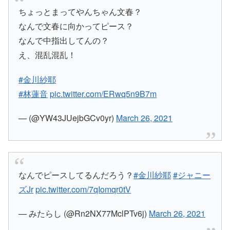
ちょっとまってやんちゃん文春？
なんで文春に向かってピース？
なんで中指出してんの？
え、混乱混乱！
#金川紗耶
#林蓮音
pic.twitter.com/ERwq5n9B7m
— (@YW43JUejbGCv0yr)
March 26, 2021
なんでピースしてるんだろう？
#金川紗耶
#ジャニー
ズJr
pic.twitter.com/7qIomqr0tV
— みたらし (@Rn2NX77MclPTv6j)
March 26, 2021