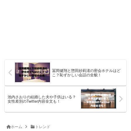
冨岡健翔と惣田紗莉渚の密会ホテルはど
こ？恥ずかしい会話の全貌！
池内さおりの結婚した夫や子供はいる？
女性差別のTwitter内容全文も！
ホーム
トレンド