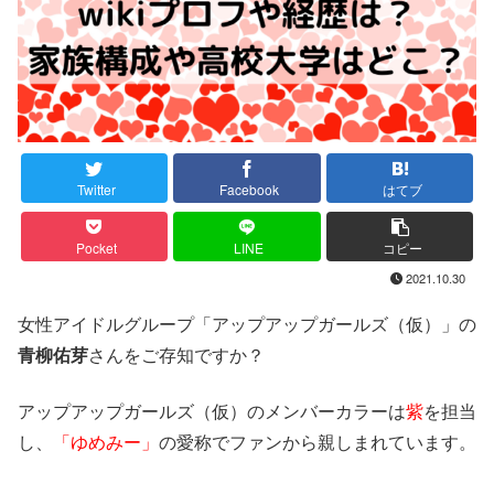
Twitter
Facebook
はてブ
Pocket
LINE
コピー
2021.10.30
女性アイドルグループ「アップアップガールズ（仮）」の
青柳佑芽
さんをご存知ですか？
アップアップガールズ（仮）のメンバーカラーは
紫
を担当
し、
「ゆめみー」
の愛称でファンから親しまれています。