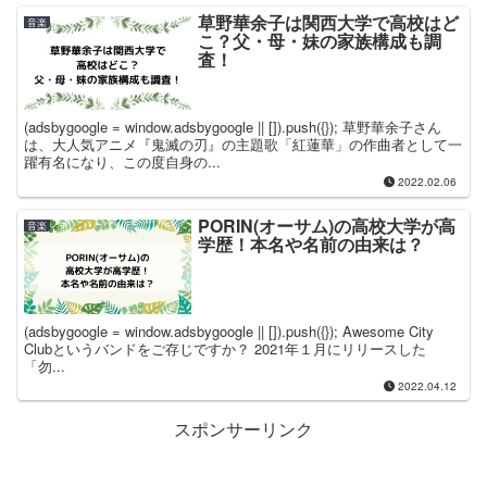
草野華余子は関西大学で高校はど
音楽
こ？父・母・妹の家族構成も調
査！
(adsbygoogle = window.adsbygoogle || []).push({}); 草野華余子さん
は、大人気アニメ『鬼滅の刃』の主題歌「紅蓮華」の作曲者として一
躍有名になり、この度自身の...
2022.02.06
PORIN(オーサム)の高校大学が高
音楽
学歴！本名や名前の由来は？
(adsbygoogle = window.adsbygoogle || []).push({}); Awesome City
Clubというバンドをご存じですか？ 2021年１月にリリースした
「勿...
2022.04.12
スポンサーリンク