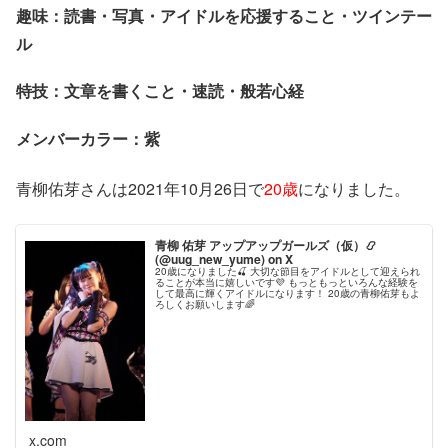
趣味：読書・写真・アイドルを応援すること・ツインテー
ル
特技：文章を書くこと・速読・般若心経
メンバーカラー：紫
青柳佑芽さんは2021年10月26日で
20歳
になりました。
青柳 佑芽 アップアップガールズ（仮）📿
(@uug_new_yume) on X
20歳になりました🍒 大切な節目をアイドルとして迎えられ
ることが本当に嬉しいです💜 もっともっといろんな経験を
して最高に輝くアイドルになります！ 20歳の青柳佑芽もよ
ろしくお願いします🌈
x.com