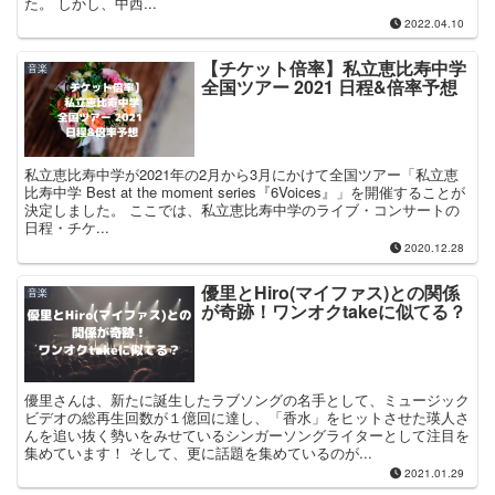
た。 しかし、中西...
2022.04.10
【チケット倍率】私立恵比寿中学
音楽
全国ツアー 2021 日程&倍率予想
私立恵比寿中学が2021年の2月から3月にかけて全国ツアー「私立恵
比寿中学 Best at the moment series『6Voices』」を開催することが
決定しました。 ここでは、私立恵比寿中学のライブ・コンサートの
日程・チケ...
2020.12.28
優里とHiro(マイファス)との関係
音楽
が奇跡！ワンオクtakeに似てる？
優里さんは、新たに誕生したラブソングの名手として、ミュージック
ビデオの総再生回数が１億回に達し、「香水」をヒットさせた瑛人さ
んを追い抜く勢いをみせているシンガーソングライターとして注目を
集めています！ そして、更に話題を集めているのが...
2021.01.29