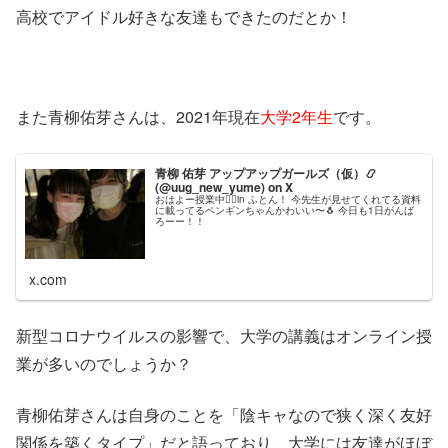
高校でアイドル好きな友達もできたのだとか！
また青柳佑芽さんは、2021年現在
大学2年生
です。
青柳 佑芽 アップアップガールズ（仮）📿
(@uug_new_yume) on X
おはよー授業中✊🏻in ふとん！ 今先生が見せてくれてる資料
に載ってるペンギンちゃんかわいい〜🐧 今日も1日がんば
ろーー！！
x.com
新型コロナウイルスの影響で、大学の講義はオンライン授
業が多いのでしょうか？
青柳佑芽さんは自身のことを「陰キャなので狭く深く友好
関係を築くタイプ」だと語っており、大学には友達がほぼ