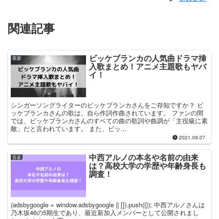
関連記事
ビッケブランカの人気曲ドラマ挿
音楽
入歌まとめ！アニメ主題歌もヤバ
イ！
シンガーソングライターのビッケブランカさんをご存知ですか？ ビ
ッケブランカさんの歌は、自ら作詞作曲されています。 ファンの間
では、ビッケブランカさんのすベての曲の歌詞や曲調が「主役級に素
敵」だと言われています。 また、ビッ...
2021.09.07
中西アルノの本名や名前の由来
音楽
は？高校大学の学歴や年齢身長も
調査！
(adsbygoogle = window.adsbygoogle || []).push({}); 中西アルノさんは
乃木坂46の5期生であり、最近新加入メンバーとして公開されまし