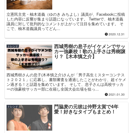
立憲民主党・柚木道義（ゆのき みちよし）議員が、Facebookに投稿
した内容に反響が集まり話題になっています。 Twitterで、柚木道義
議員に対して批判的なコメントが上がって注目を集めています。 そ
こで、柚木道義議員ってどん...
2020.12.31
西城秀樹の息子がイケメンでサッ
トレンド
カー強豪校！歌の上手さは秀樹譲
り？【木本慎之介】
西城秀樹さんの息子(木本慎之介)さんが「男子高生ミスターコンテス
ト２０２１」に応募し、書類審査を通過したことがわかり、超イケメ
ン過ぎる！と話題を集めています。 そして、息子さんは高校サッカ
ーの強豪校サッカー部に在籍し全国大会出場を狙っ...
2021.01.30
門脇麦の元彼は仲野太賀で4年
トレンド
愛！好きなタイプもまとめ！