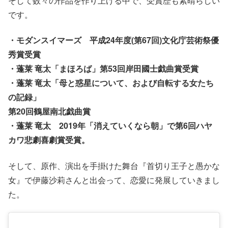
そして数々の作品を作り上げる中で、受賞歴も素晴らしい
です。
・モダンスイマーズ 平成24年度(第67回)文化庁芸術祭優
秀賞受賞
・蓬莱 竜太「まほろば」第53回岸田國士戯曲賞受賞
・蓬莱 竜太「母と惑星について、および自転する女たち
の記録」
第20回鶴屋南北戯曲賞
・蓬莱 竜太 2019年「消えていくなら朝」で第6回ハヤ
カワ悲劇喜劇賞受賞。
そして、原作、演出を手掛けた舞台『首切り王子と愚かな
女』で伊藤沙莉さんと出会って、恋愛に発展していきまし
た。