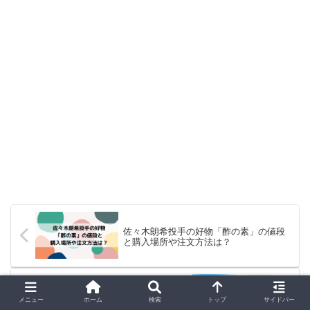
佐々木朗希投手の好物「酢の素」の値段
と購入場所や注文方法は？
新内眞衣の実家は母子家庭で兄弟は？高
メニュー
ホーム
検索
トップ
サイドバー
校大学の学歴や経歴も調査！