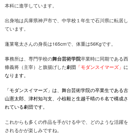
本科に進学しています。
出身地は兵庫県神戸市で、中学校１年生で石川県に転居し
ています。
蓬莱竜太さんの身長は165cmで、体重は56Kgです。
事務所は、専門学校の
舞台芸術学院
卒業時に同期である西
條義将（主宰）と旗揚げした
劇団
「モダンスイマーズ」
に
なります。
「モダンスイマーズ」は、舞台芸術学院の卒業生である古
山憲太郎、津村知与支、小椋毅と生越千晴の６名で構成さ
れている劇団です。
これからも多くの作品を手がける中で、どのような活躍を
されるかが楽しみですね。