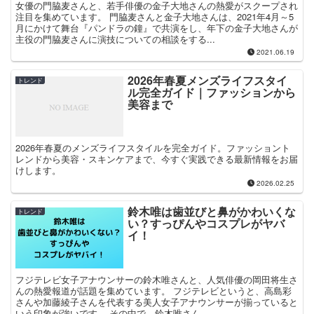
女優の門脇麦さんと、若手俳優の金子大地さんの熱愛がスクープされ
注目を集めています。 門脇麦さんと金子大地さんは、2021年4月～5
月にかけて舞台『パンドラの鐘』で共演をし、年下の金子大地さんが
主役の門脇麦さんに演技についての相談をする...
2021.06.19
2026年春夏メンズライフスタイ
トレンド
ル完全ガイド｜ファッションから
美容まで
2026年春夏のメンズライフスタイルを完全ガイド。ファッショント
レンドから美容・スキンケアまで、今すぐ実践できる最新情報をお届
けします。
2026.02.25
鈴木唯は歯並びと鼻がかわいくな
トレンド
い？すっぴんやコスプレがヤバ
イ！
フジテレビ女子アナウンサーの鈴木唯さんと、人気俳優の岡田将生さ
んの熱愛報道が話題を集めています。 フジテレビというと、高島彩
さんや加藤綾子さんを代表する美人女子アナウンサーが揃っていると
いう印象が強いです。 その中で、鈴木唯さん...