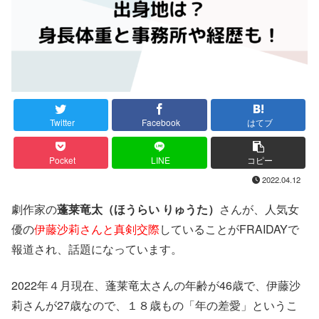
Twitter
Facebook
はてブ
Pocket
LINE
コピー
2022.04.12
劇作家の
蓬莱竜太（ほうらい りゅうた）
さんが、人気女
優の
伊藤沙莉さんと真剣交際
していることがFRAIDAYで
報道され、話題になっています。
2022年４月現在、蓬莱竜太さんの年齢が46歳で、伊藤沙
莉さんが27歳なので、１８歳もの「年の差愛」というこ