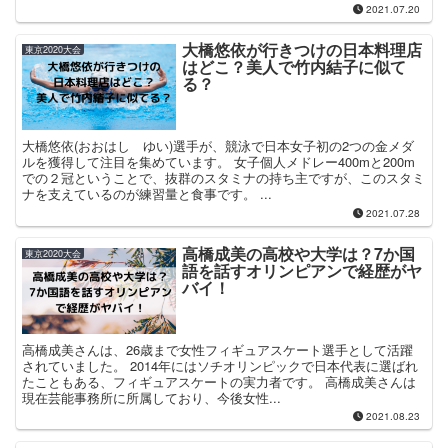
2021.07.20
大橋悠依が行きつけの日本料理店
東京2020大会
はどこ？美人で竹内結子に似て
る？
大橋悠依(おおはし ゆい)選手が、競泳で日本女子初の2つの金メダ
ルを獲得して注目を集めています。 女子個人メドレー400mと200m
での２冠ということで、抜群のスタミナの持ち主ですが、このスタミ
ナを支えているのが練習量と食事です。 ...
2021.07.28
高橋成美の高校や大学は？7か国
東京2020大会
語を話すオリンピアンで経歴がヤ
バイ！
高橋成美さんは、26歳まで女性フィギュアスケート選手として活躍
されていました。 2014年にはソチオリンピックで日本代表に選ばれ
たこともある、フィギュアスケートの実力者です。 高橋成美さんは
現在芸能事務所に所属しており、今後女性...
2021.08.23