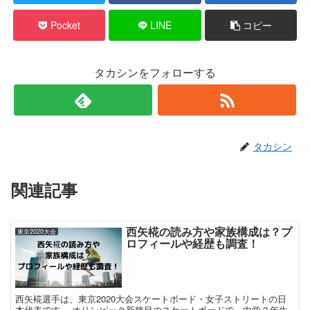
Pocket
LINE
コピー
タカシンをフォローする
タカシン
関連記事
西矢椛の読み方や家族構成は？プ
東京2020大会
ロフィールや経歴も調査！
西矢椛選手は、東京2020大会スケートボード・女子ストリートの日
本代表です。 オリンピック新種目のスケートボードで、中学２年生