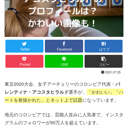
Twitter
Facebook
はてブ
Pocket
LINE
コピー
2021.07.25
東京2020大会、女子アーチェリーのコロンビア代表・
バ
レンティナ・アコスタヒラルド
選手が、
「かわいい」「ハ
ートを射抜かれた」とネット上で話題
になっています。
地元のコロンビアでは、芸能人並みに人気者で、インスタ
グラムのフォロワーが50万人を超えています。