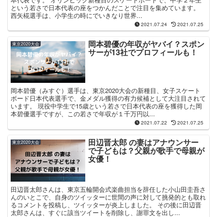
という若さで日本代表の座をつかんだことで注目を集めています。
西矢椛選手は、小学生の時にでいきなり世界...
2021.07.24
2021.07.25
岡本碧優の年収がヤバイ？スポン
東京2020大会
サーが13社でプロフィールも！
岡本碧優（みすぐ）選手は、東京2020大会の新種目、女子スケート
ボード日本代表選手で、金メダル獲得の有力候補として大注目されて
います。 現役中学生で15歳という若さで日本代表の座を獲得した岡
本碧優選手ですが、この若さで年収が１千万円以...
2021.07.22
2021.07.25
田辺晋太郎 の妻はアナウンサー
東京2020大会
で子どもは？父親が歌手で母親が
女優！
田辺晋太郎さんは、東京五輪開会式楽曲担当を辞任した小山田圭吾さ
んのいとこで、自身のツイッターに世間の声に対して挑発的とも取れ
るコメントを投稿し、ツイッターが炎上しました。 その後に田辺晋
太郎さんは、すぐに該当ツイートを削除し、謝罪文を出し...