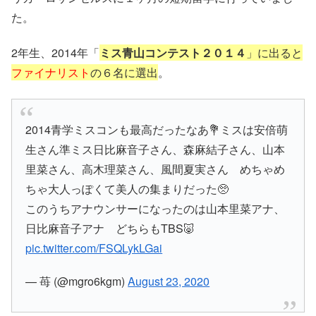
た。
2年生、2014年「
ミス青山コンテスト２０１４
」に出ると
ファイナリスト
の６名に選出
。
2014青学ミスコンも最高だったなあ💐ミスは安倍萌
生さん準ミス日比麻音子さん、森麻結子さん、山本
里菜さん、高木理菜さん、風間夏実さん めちゃめ
ちゃ大人っぽくて美人の集まりだった🥺
このうちアナウンサーになったのは山本里菜アナ、
日比麻音子アナ どちらもTBS🐷
pic.twitter.com/FSQLykLGai
— 苺 (@mgro6kgm)
August 23, 2020