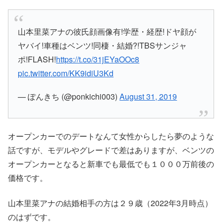
山本里菜アナの彼氏顔画像有!学歴・経歴!ドヤ顔が
ヤバイ!車種はベンツ!同棲・結婚?!TBSサンジャ
ポ!FLASH!
https://t.co/31jEYaOOc8
pic.twitter.com/KK9idiU3Kd
— ぽんきち (@ponkichi003)
August 31, 2019
オープンカーでのデートなんて女性からしたら夢のような
話ですが、モデルやグレードで差はありますが、ベンツの
オープンカーとなると新車でも最低でも１０００万前後の
価格です。
山本里菜アナの結婚相手の方は２９歳（2022年3月時点）
のはずです。