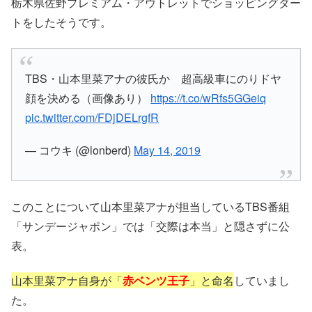
栃木県佐野プレミアム・アウトレットでショッピングダー
トをしたそうです。
TBS・山本里菜アナの彼氏か 超高級車にのりドヤ
顔を決める（画像あり）
https://t.co/wRfs5GGeiq
pic.twitter.com/FDjDELrgfR
— コウキ (@lonberd)
May 14, 2019
このことについて山本里菜アナが担当しているTBS番組
「サンデージャポン」では「交際は本当」と隠さずに公
表。
山本里菜アナ自身が「
赤ベンツ王子
」と命名
していまし
た。