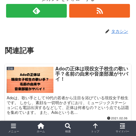
タカシン
関連記事
Adoの正体は現役女子校生の歌い
芸能
手？名前の由来や音楽部屋がヤバ
イ！
Adoは、歌い手として10代の若者から注目を浴びている現役女子校生
です。 しかし、素顔を一切明かさずにおり、ミュージックステーシ
ョンにも電話出演するなどして、正体は何者なの？という点でも話題
を集めています。 また、Adoという名...
2021.02.06
賀屋壮也(かが屋)の彼女は松岡茉
芸能
メニュー
ホーム
検索
トップ
サイドバー
優似の美女？アパレル勤務でどこ